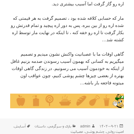
اره رو گاز گرفت اما آسیب بیشتری دید.
مار که حسابی کلافه شده بود ، تصمیم گرفت به هر قیمتی که
شده اره رو از بین ببره. پس به دور اره پیچید و تمام قدرتش رو
بکار گرفت تا اره رو خفه کنه ، تا اینکه در نهایت مار توسط اره
کشته شد…
گاهی اوقات ما با عصبانیت واکنش نشون میدیم و تصمیم
میگیریم به کسانی که بهمون آسیب رسوندن صدمه بزنیم غافل
از اینکه به خودمون آسیب می رسونیم. در زندگی گاهی اوقات
بهتره از بعضی چیزها چشم پوشی کنیم، چون عواقب اون
میتونه فاجعه بار باشه…
ارسال
نویسنده
دسته‌ها
برچسب‌ها
۱۴۰۳-۰۹-۲۱
admin
بازی و سرگرمي
،
داستان
آسایش
،
شده
امنیت روانی
،
چشم پوشی
،
عصبانیت