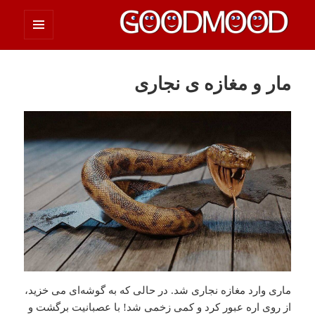
فهرست
چیزای خووب مووب
و
ابزارک‌ها
مار و مغازه ی نجاری
ماری وارد مغازه نجاری شد. در حالی که به گوشه‌ای می خزید،
از روی اره عبور کرد و کمی زخمی شد! با عصبانیت برگشت و