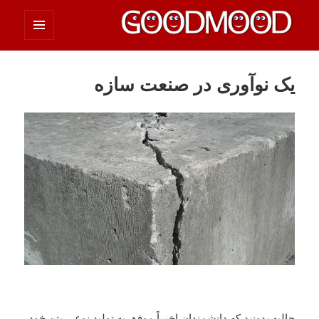
فهرست
چیزای خووب مووب
و
ابزارک‌ها
یک نوآوری در صنعت سازه
جالبه بدونید که دانشمندان اخیراً موفق به تولید نوعی بتن خود