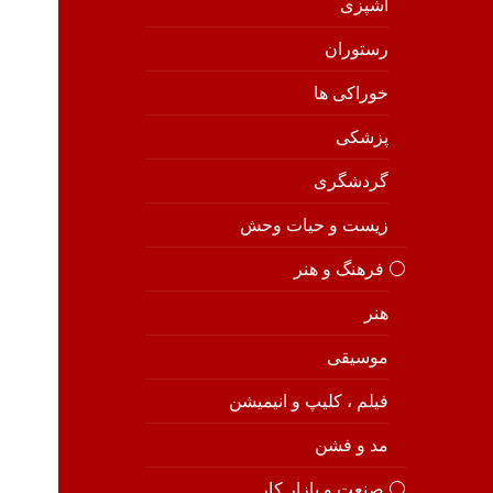
آشپزی
رستوران
خوراکی ها
پزشکی
گردشگری
زیست و حیات وحش
⚪️ فرهنگ و هنر
هنر
موسیقی
فیلم ، کلیپ و انیمیشن
مد و فشن
⚪️ صنعت و بازار کار