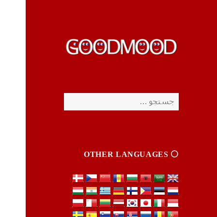
چیزای خووب مووب
چیزای خووب مووب
جستجو
برای:
⚪️ OTHER LANGUAGES