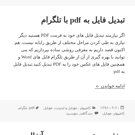
در
تبدیل فایل به pdf با تلگرام
اگر نیازمند تبدیل فایل های خود به فرمت PDF هستید دیگر
نیازی به طی کردن مراحل مختلف از طریق رایانه نیست. هم
اکنون قصد داریم به معرفی روشی ساده بپردازیم که می
توانید با بهره گیری از آن از طریق تلگرام فایل های Word و
همچنین فایل های عکس خود را به PDF تبدیل کنید.تبدیل فایل
به pdf
تبدیل فایل به pdf با تلگرام
ادامه خواندن
ارسال
دسته‌ها
برچسب‌ها
۱۳۹۶-۰۳-۲۰
كامپيوتر ، موبایل و اينترنت
،
موبایل
pdf
،
تلگرام
،
شده
برای تبدیل فایل به pdf با تلگرام
کامپیوتر
،
موبایل
دیدگاهی بنویسید
در