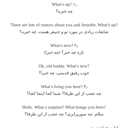
۱٫ ?What’s up
چه خبره؟
?There are lots of rumors about you and Jennifer. What’s up
شایعات زیادی در مورد تو و جنیفر هست. چه خبره؟
۲٫ ?What’s new
تازه چه خبر؟ (چه خبرا)
?Ok, old buddy. What’s new
خوب رفیق قدیمی، چه خبرا؟
۳٫ ?What’s bring you here
چه عجب از این طرفا؟ شما کجا اینجا کجا؟
?Hello. What a surprise? What brings you here
سلام. چه سورپرایزی؟ چه عجب از این طرفا؟
۴۰ اصطلاح ضروری روزمره انگلیسی
ادامه خواندن