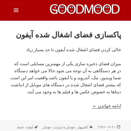
فهرست
چیزای خووب مووب
و
ابزارک‌ها
پاکسازی فضای اشغال شده آیفون
خالی کردن فضای اشغال شده آیفون تا حد بسیار زیاد
میزان فضای ذخیره سازی یکی از مهمترین مسایلی است که
در هر دستگاهی به آن توجه می شود.حالا می خواهد دستگاه
شما ویندوز، مک، آندروید و یا آیفون باشد.واقعیت امر این است
که بیشتر فضای اشغال شده در دستگاه های موبایل از انباشت
دیتاها به خصوص عکس ها و فیلم ها به وجود می آیند.
پاکسازی فضای اشغال شده آیفون
ادامه خواندن
ارسال
دسته‌ها
برچسب‌ها
۱۳۹۶-۰۳-۲۰
كامپيوتر ، موبایل و اينترنت
،
موبایل
آیفون
،
حجم