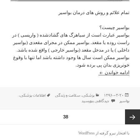
تمام علائم و روش های درمان بواسیر
بواسیر چیست؟
بواسیر عبارت است از سیاهرگ های گشادشده ( واریسی ) در
راست روده یا مقعد. بواسیر ممکن در مجرای مقعدی (بواسیر
داخلی ) یا در مدخل مقعد (بواسیر خارجی ) واقع شده باشد.
بواسیر ممکن است سال ها وجود داشته باشد اما تنها با وقوع
خونریزی بدان پی برده شود.
تمام علائم و روش های درمان بواسیر
ادامه خواندن
ارسال
دسته‌ها
برچسب‌ها
۱۳۹۶-۰۳-۲۰
پزشکی
،
سلامت و زندگی
اطلاعات پزشکی
،
شده
برای تمام علائم و روش های درمان بواسیر
بواسیر
دیدگاهی بنویسید
در
اهبری
برگه
38
وشته‌ها
برگه
با افتخار نیرو گرفته از WordPress