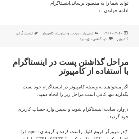
تواند شما را به مقصود برساند.اینستاگرام
آپلود عکس در اینستاگرام با استفاده از کامپیوتر
ادامه خواندن
ارسال
دسته‌ها
برچسب‌ها
۱۳۹۶-۰۳-۲۰
كامپيوتر ، موبایل و اينترنت
،
کامپیوتر
اینستاگرام
،
شده
برای آپلود عکس در اینستاگرام با استفاده از کامپیوتر
کامپیوتر
دیدگاهی بنویسید
در
مراحل گذاشتن پست در اینستاگرام
با استفاده از کامپیوتر
اگر میخواهید به وسیله کامپیوتر در اینستاگرام خود پست
بگذارید تنها کافی است مراحل زیر را انجام دهید.
۱)وارد سایت اینستاگرام شوید و سپس وارد حساب کاربری
خود گردید .
۲)در مرورگر کروم کلیک راست کرده و گزینه ی inspect را