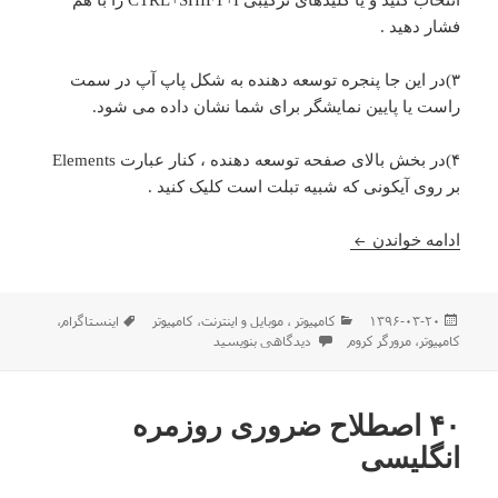
انتخاب کنید و یا کلیدهای ترکیبی CTRL+SHIFT+I را با هم
فشار دهید .
۳)در این جا پنجره توسعه دهنده به شکل پاپ آپ در سمت
راست یا پایین نمایشگر برای شما نشان داده می شود.
۴)در بخش بالای صفحه توسعه دهنده ، کنار عبارت Elements
بر روی آیکونی که شبیه تبلت است کلیک کنید .
مراحل گذاشتن پست در اینستاگرام با استفاده از کامپیو
ادامه خواندن
ارسال
دسته‌ها
برچسب‌ها
۱۳۹۶-۰۳-۲۰
كامپيوتر ، موبایل و اينترنت
،
کامپیوتر
اینستاگرام
،
شده
برای مراحل گذاشتن پست در اینستاگرام با استفاده از کامپی
کامپیوتر
،
مرورگر کروم
دیدگاهی بنویسید
در
۴۰ اصطلاح ضروری روزمره
انگلیسی