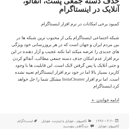
حذف دسته جمعی پست، آنفالو،
آنلایک در اینستاگرام
کمبود برخی امکانات در نرم افزار اینستاگرام
شبکه اجتماعی اینستاگرام یکی از محبوب ترین شبکه ها در
بین مردم ایران و جهان است که در هر بروزرسانی خود ویژگی
های جدیدی را عرضه میکند اما نکته عجیب و آزار دهنده در این
نرم افزار عدم امکان حذف دسته جمعی مطالب، آنفالو کردن
و حتی آنلایک یا پس گرفتن لایک است. این قابلیت ها با وجود
کاربرد بسیار بالا اما در خود نرم افزار اینستاگرام تعبیه نشده
است. اما نرم افزار InstaCleaner مشکل شما را حل خواهد
کرد.اینستاگرام
حذف دسته جمعی پست، آنفالو، آنلایک در اینستاگرام
ادامه خواندن
ارسال
دسته‌ها
برچسب‌ها
۱۳۹۶-۰۳-۲۰
كامپيوتر ، موبایل و اينترنت
،
موبایل
اینستاگرام
،
شده
برای حذف دسته جمعی پست، آنفالو، آنلایک در اینستاگرام
کامپیوتر
،
موبایل
دیدگاهی بنویسید