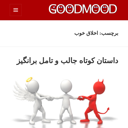
فهرست
چیزای خووب مووب
و
ابزارک‌ها
برچسب:
اخلاق خوب
داستان کوتاه جالب و تامل برانگیز