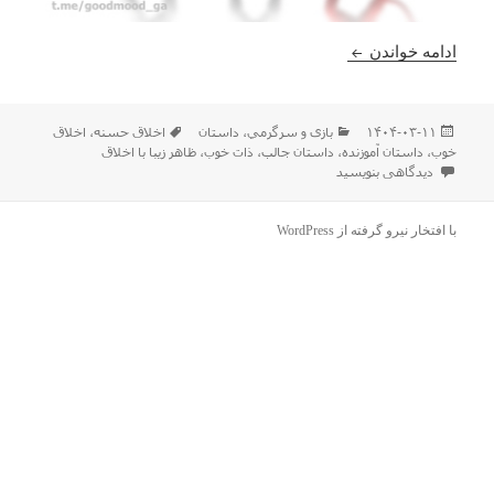
داستان کوتاه جالب و تامل برانگیز
ادامه خواندن
ارسال
دسته‌ها
برچسب‌ها
۱۴۰۴-۰۳-۱۱
بازی و سرگرمي
،
داستان
اخلاق حسنه
،
اخلاق
شده
خوب
،
داستان آموزنده
،
داستان جالب
،
ذات خوب
،
ظاهر زیبا با اخلاق
در
برای داستان کوتاه جالب و تامل برانگیز
دیدگاهی بنویسید
با افتخار نیرو گرفته از WordPress