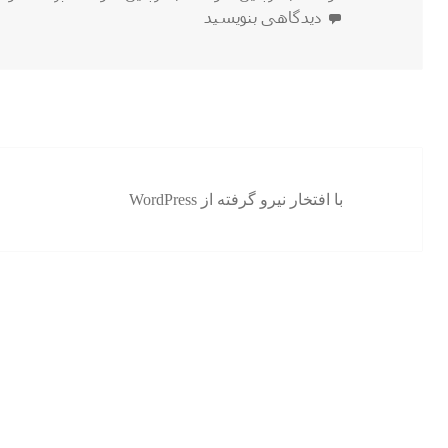
در
برای آشنایی مختصر با خواص گوشت بلدرچین
دیدگاهی بنویسید
با افتخار نیرو گرفته از WordPress