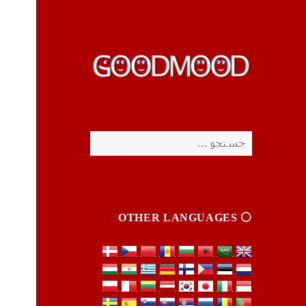
چیزای خووب مووب
چیزای خووب مووب
جستجو
برای:
⚪️ OTHER LANGUAGES