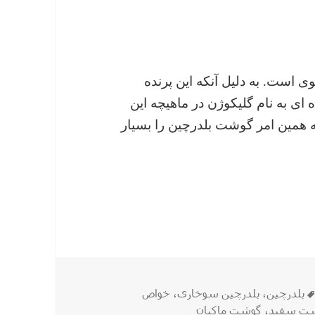
است. به دلیل آنکه این پرنده
ی به نام گلیکوژن در ماهیچه این
که همین امر گوشت بلدرچین را بسیار
بلدرچین
برچسب‌ها
بلدرچین
،
بلدرچین سوخاری
،
خواص
ت سفید
،
گوشت ماکیان