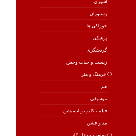
آشپزی
رستوران
خوراکی ها
پزشکی
گردشگری
زیست و حیات وحش
⚪️ فرهنگ و هنر
هنر
موسیقی
فیلم ، کلیپ و انیمیشن
مد و فشن
⚪️ صنعت و بازار کار