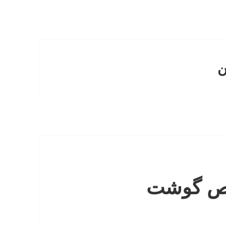
ن
اص گوشت