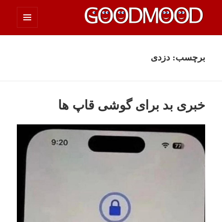
فهرست
چیزای خووب مووب
و
ابزارک‌ها
برچسب:
دزدی
خبری بد برای گوشی قاپ ها