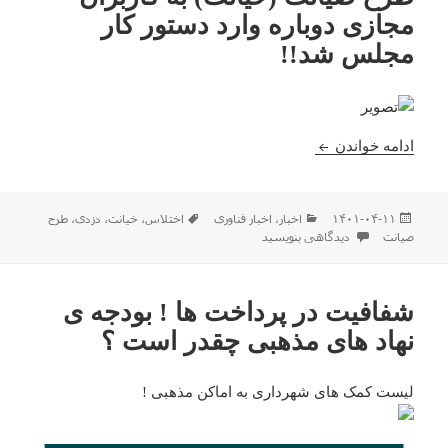
مجازی دوباره وارد دستور کار
مجلس شد!!
طرح صیانت (خیانت) به کاربران مجازی دوباره وارد د
ادامه خواندن
ارسال
دسته‌ها
برچسب‌ها
۱۴۰۱-۰۴-۱۱
اخبار
،
اخبار فناوری
اختلاس
،
خیانت
،
دزدی
،
طرح
شده
برای طرح صیانت (خیانت) به کاربران مجازی دوباره وارد دستور کار مجلس ش
صیانت
دیدگاهی بنویسید
در
شفافیت در پرداخت ها ! بودجه ی
نهاد های مذهبی چقدر است ؟‌
لیست کمک های شهرداری به اماکن مذهبی !