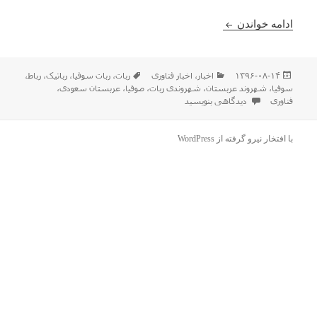
سوفیای ربات از این پس شهروند عربستان است !
ادامه خواندن
ارسال
دسته‌ها
برچسب‌ها
۱۳۹۶-۰۸-۱۴
اخبار
،
اخبار فناوری
ربات
،
ربات سوفیا
،
رباتیک
،
رباط
،
شده
سوفیا
،
شهروند عربستان
،
شهروندی ربات
،
صوفیا
،
عربستان سعودی
،
در
برای سوفیای ربات از این پس شهروند عربستان است !
فناوری
دیدگاهی بنویسید
با افتخار نیرو گرفته از WordPress