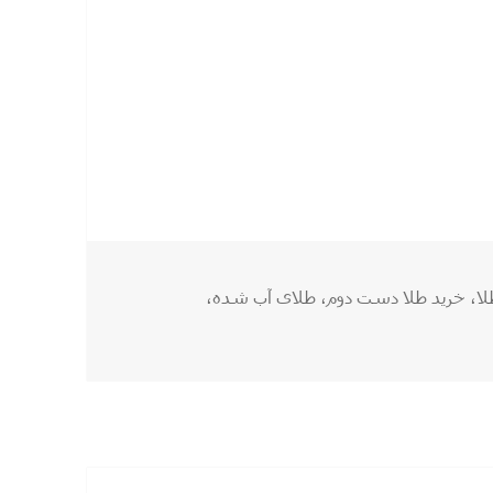
واع طلا
‌ها
لا
،
خرید طلا دست دوم
،
طلای آب شده
،
اع طلا