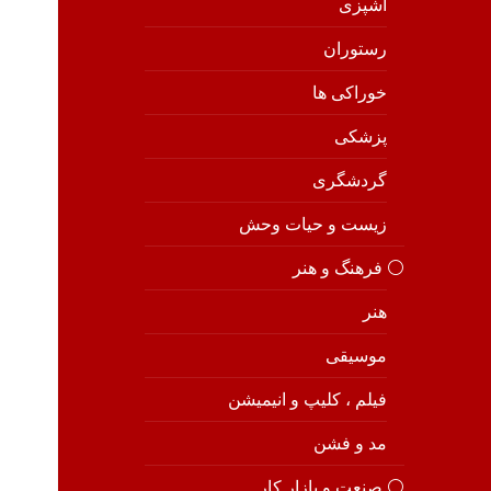
آشپزی
رستوران
خوراکی ها
پزشکی
گردشگری
زیست و حیات وحش
⚪️ فرهنگ و هنر
هنر
موسیقی
فیلم ، کلیپ و انیمیشن
مد و فشن
⚪️ صنعت و بازار کار