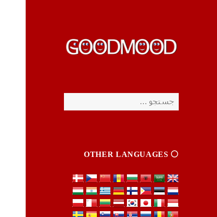
چیزای خووب مووب
چیزای خووب مووب
جستجو
برای:
⚪️ OTHER LANGUAGES