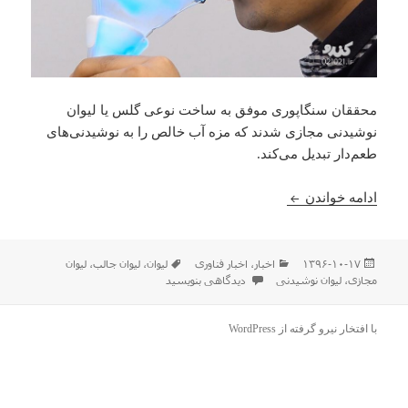
محققان سنگاپوری موفق به ساخت نوعی گلس یا لیوان
نوشیدنی مجازی شدند که مزه آب خالص را به نوشیدنی‌های
طعم‌دار تبدیل می‌کند.
لیوان مجازی ! تولید انواع نوشیدنی فقط با آب آشامید
ادامه خواندن
ارسال
دسته‌ها
برچسب‌ها
۱۳۹۶-۱۰-۱۷
اخبار
،
اخبار فناوری
لیوان
،
لیوان جالب
،
لیوان
شده
برای لیوان مجازی ! تولید انواع نوشیدنی فقط با آب آشامید
مجازی
،
لیوان نوشیدنی
دیدگاهی بنویسید
در
با افتخار نیرو گرفته از WordPress