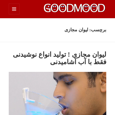
فهرست
چیزای خووب مووب
و
ابزارک‌ها
برچسب:
لیوان مجازی
لیوان مجازی ! تولید انواع نوشیدنی
فقط با آب آشامیدنی