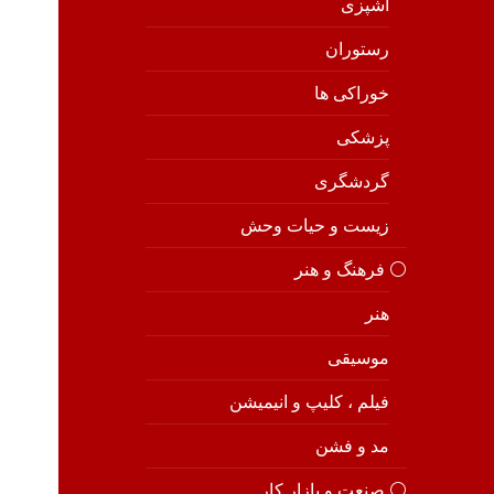
آشپزی
رستوران
خوراکی ها
پزشکی
گردشگری
زیست و حیات وحش
⚪️ فرهنگ و هنر
هنر
موسیقی
فیلم ، کلیپ و انیمیشن
مد و فشن
⚪️ صنعت و بازار کار