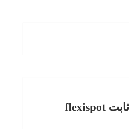
میز همراه با دوچرخه ثابت flexispot