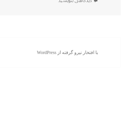
در
برای میز همراه با دوچرخه ثابت flexispot deskcise pro
دیدگاهی بنویسید
با افتخار نیرو گرفته از WordPress