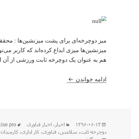
میز دوچرخه‌ای برای پشت میزنشین‌ها : محق
میزنشین‌ها میزی ابداع کرده‌اند که کاربر می‌تو
هم به عنوان یک دوچرخه ثابت ورزشی از آن اس
میز همراه با دوچرخه ثابت flexispot deskcise pro
ادامه خواندن
ارسال
دسته‌ها
برچسب‌ه
۱۳۹۶-۰۶-۱۳
اخبار
،
اخبار فناوری
cise pro
شده
دوچرخه ثابت
،
سلامتی
،
فناوری
،
کار اداری
،
کارمندان
،