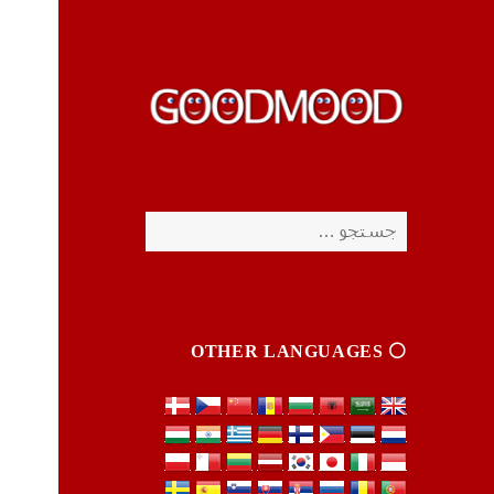
چیزای خووب مووب
چیزای خووب مووب
جستجو
برای:
⚪️ OTHER LANGUAGES