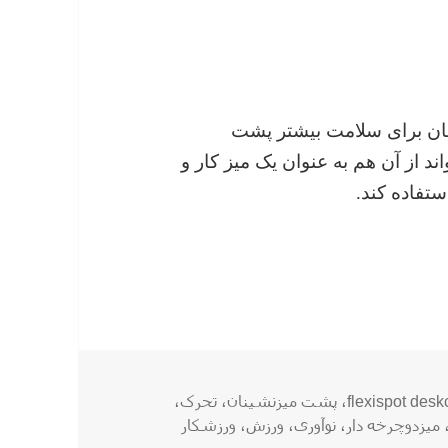
قان برای سلامت بیشتر پشت
اند از آن هم به عنوان یک میز کار و
تفاده کند.
ا
flexispot desk
،
پشت میزنشینان
،
تحرک
،
میزدوچرخه دار
،
نوآوری
،
ورزش
،
ورزشکار