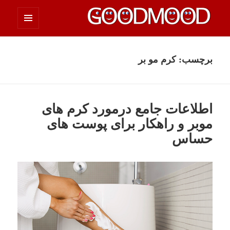
فهرست
چیزای خووب مووب
و
ابزارک‌ها
برچسب:
کرم مو بر
اطلاعات جامع درمورد کرم های
موبر و راهکار برای پوست های
حساس