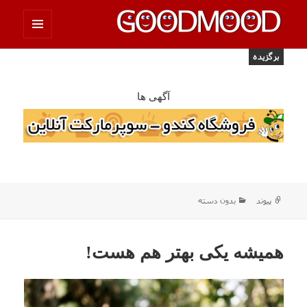
فهرست
چیزای خووب مووب
و
برگزیده
ابزارک‌ها
آگهی ها
ساختار
دسته‌ها
پیوند
بدون دسته
همیشه یکی بهتر هم هست!