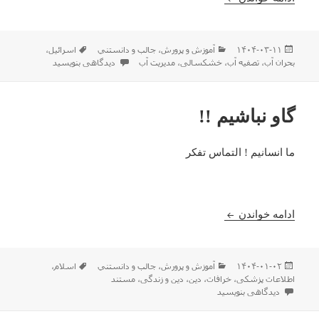
ارسال
دسته‌ها
برچسب‌ها
۱۴۰۴-۰۳-۱۱
آموزش و پرورش
،
جالب و دانستني
اسرائیل
،
شده
برای ببینید اسرائیلیها برای حل م
بحران آب
،
تصفیه آب
،
خشکسالی
،
مدیریت آب
دیدگاهی بنویسید
در
گاو نباشیم !!
ما انسانیم ! التماس تفکر
گاو نباشیم !!
ادامه خواندن
ارسال
دسته‌ها
برچسب‌ها
۱۴۰۴-۰۱-۰۲
آموزش و پرورش
،
جالب و دانستني
اسلام
،
شده
اطلاعات پزشکی
،
خرافات
،
دین
،
دین و زندگی
،
مستند
در
برای گاو نباشیم !!
دیدگاهی بنویسید