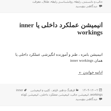
شده
جالب و دانستنی
،
رابطه
،
روانشناسی رابطه
،
طلاق
،
معرفت
در
برای همیشه یکی بهتر هم هست!
دیدگاهی بنویسید
انیمیشن عملکرد داخلی یا inner
workings
انیمیشن بامزه ، طنز و آموزنده انگیزشی عملکرد داخلی یا
همان inner workings
انیمیشن عملکرد داخلی یا inner workings
ادامه خواندن
ارسال
دسته‌ها
برچسب‌ها
۱۴۰۴-۱۲-۰۲
فرهنگ و هنر
،
فیلم ، كليپ و انیمیشن
inner
شده
workings
،
انیمیشن جالب
،
انیمیشن عملکرد داخلی
،
انیمیشن کوتاه
در
برای انیمیشن عملکرد داخلی یا inner workings
دیدگاهی بنویسید