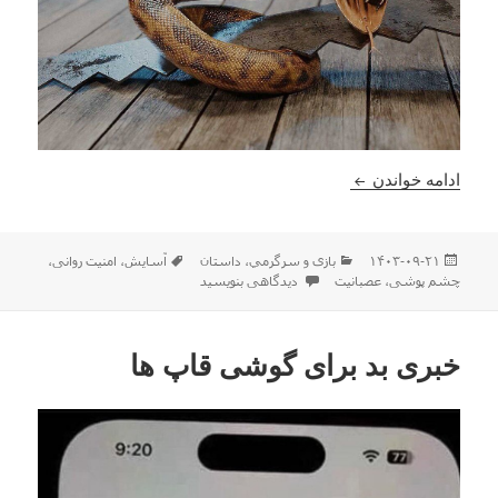
مار و مغازه ی نجاری
ادامه خواندن
ارسال
دسته‌ها
برچسب‌ها
۱۴۰۳-۰۹-۲۱
بازی و سرگرمي
،
داستان
آسایش
،
امنیت روانی
،
شده
برای مار و مغازه ی نجاری
چشم پوشی
،
عصبانیت
دیدگاهی بنویسید
در
خبری بد برای گوشی قاپ ها