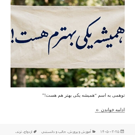
توهمی به اسم “همیشه یکی بهتر هم هست!”
همیشه یکی بهتر هم هست!
ادامه خواندن
ارسال
دسته‌ها
برچسب‌ها
۱۴۰۵-۰۳-۲۵
آموزش و پرورش
،
جالب و دانستني
ازدواج
،
ترند
،