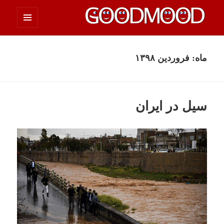
فهرست
چیزای خووب مووب
و
ابزارک‌ها
ماه:
فروردین ۱۳۹۸
سیل در ایران