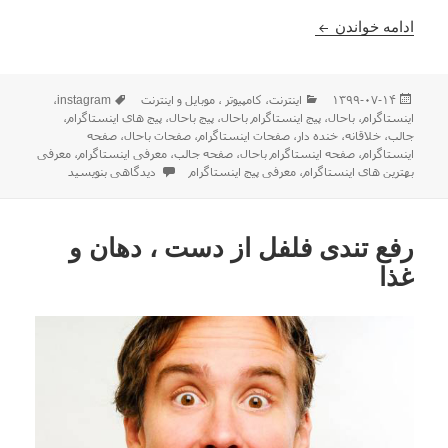
معرفی صفحات خلاق ، پرطرفدار و با ایده های جالب در
ادامه خواندن
ارسال
دسته‌ها
برچسب‌ها
۱۳۹۹-۰۷-۱۴
اينترنت
،
كامپيوتر ، موبایل و اينترنت
instagram
،
شده
اینستاگرام
،
باحال
،
پیج اینستاگرام باحال
،
پیج باحال
،
پیج های اینستاگرام
،
در
جالب
،
خلاقانه
،
خنده دار
،
صفحات اینستاگرام
،
صفحات باحال
،
صفحه
اینستاگرام
،
صفحه اینستاگرام باحال
،
صفحه جالب
،
معرفی اینستاگرام
،
معرفی
برای معرفی صفحات خلاق ، پرطرفدا
بهترین های اینستاگرام
،
معرفی پیج اینستاگرام
دیدگاهی بنویسید
رفع تندی فلفل از دست ، دهان و
غذا