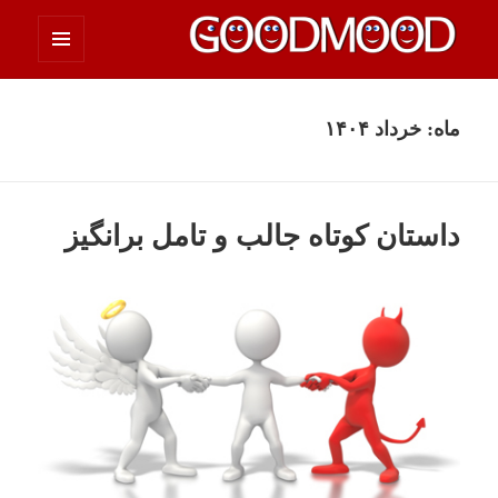
فهرست
چیزای خووب مووب
و
ابزارک‌ها
ماه:
خرداد ۱۴۰۴
داستان کوتاه جالب و تامل برانگیز