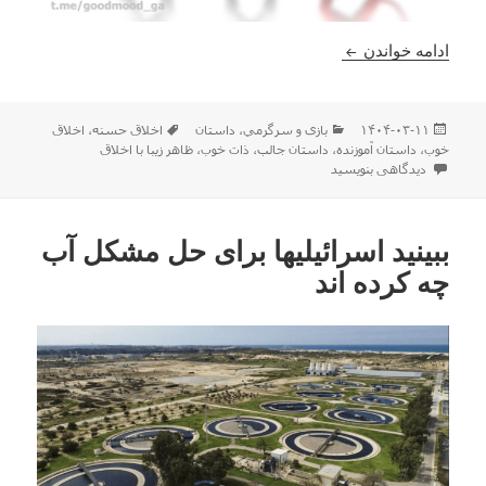
داستان کوتاه جالب و تامل برانگیز
ادامه خواندن
ارسال
دسته‌ها
برچسب‌ها
۱۴۰۴-۰۳-۱۱
بازی و سرگرمي
،
داستان
اخلاق حسنه
،
اخلاق
شده
خوب
،
داستان آموزنده
،
داستان جالب
،
ذات خوب
،
ظاهر زیبا با اخلاق
در
برای داستان کوتاه جالب و تامل برانگیز
دیدگاهی بنویسید
ببینید اسرائیلیها برای حل مشکل آب
چه کرده اند