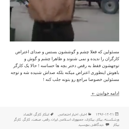
مسئولین که فعلا چشم و گوششون بستس و صدای اعتراض
کارگران را ندیده و نمی شنوند و ظاهرا چشم و گوش و
توجهشون فقط به رقص دختر بچه ها حساسه ! حالا یک کارگر
باهوش اینطوری اعتراض میکنه بلکه صداش شنیده شه و توجه
مسئولین خصوصا مراجع رو بتونه جلب کنه !
ابتکار یک کارگر ! بلکه اینطوری مسئولین صدای اعتراض
ادامه خواندن
ارسال
دسته‌ها
برچسب‌ها
۱۳۹۶-۱۲-۲۱
اخبار
،
اخبار اجتماعی
ابتکار کارگر
،
اقتصاد
شده
ورشکسته
،
بیکار
،
بیکاری
،
جمهوری اسلامی ایران
،
رقص
،
صنعت
،
کارگر
،
کارگر
در
برای ابتکار یک کارگر ! بلکه اینطوری مسئولین صدای اعتراض کارگران را بشنون
بیکار
دیدگاهی بنویسید