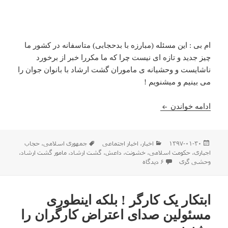
ام بی : این مسئله (مبارزه با بدحجابی) متاسفانه در کشور ما
چیز جدید و تازه ای نیست چرا که ما مکررا خبر از برخورد
ناشایست و وحشیانه ی ماموران گشت ارشاد با بانوان جوان را
می بینیم و میشنویم !
واکنش مردم در فضای مجازی به رفتار وحشیانه ماموران
ادامه خواندن
ارسال
دسته‌ها
برچسب‌ها
۱۳۹۷-۰۱-۳۰
اخبار
،
اخبار اجتماعی
جمهوری اسلامی
،
حجاب
شده
اجباری
،
حکومت اسلامی
،
خشونت
،
داعش
،
گشت ارشاد
،
مامور گشت ارشاد
،
در
برای واکنش مردم در فضای مجازی به رفتار وحشیانه مامورا
وحشی گری
۶ دیدگاه
ابتکار یک کارگر ! بلکه اینطوری
مسئولین صدای اعتراض کارگران را