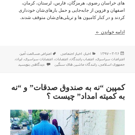
های خراسان رضوی، هرمزگان، فارس، لرستان، کرمان،
اصفهان و قزوین از جابه‌جایی و حمل بارهای‌شان خودداری
کردند و در کنار کامیون ها و تریلی‌های‌شان متوقف شدند.
چرا راننده کامیون‌ها در ایران اعتصاب کردند؟
ادامه خواندن
ارسال
دسته‌ها
برچسب‌ها
۱۳۹۷-۰۳-۲۶
اخبار
،
اخبار اجتماعی
اعتراض مسالمت آمیز
،
شده
اعتراضات سراسری
،
اعتصاب رانندگان
،
اعتصابات
،
اعتصابات سراسری
،
ایران
،
در
برای چرا راننده کامیون‌ها در ایر
جمهوری اسلامی
،
رانندگان ماشین های سنگین
دیدگاهی بنویسید
کمپین “نه به صندوق صدقات” و “نه
به کمیته امداد” چیست ؟