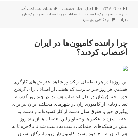
ارسال
دسته‌ها
برچسب‌ها
۱۳۹۷-۰۴-۰۴
اخبار
،
اخبار اجتماعی
اعتراض مسالمت آمیز
،
شده
اعتراضات سراسری
،
اعتصابات
،
اعتصابات بازار
،
اعتصابات سراسری
،
بازار
در
برای اعتصابات ۳ تیر و ۴ تیر بازاریان در تهران ،‌ شهریار ، قشم و چند کلان شهر دیگر در ایران!
تهران
دیدگاهی بنویسید
چرا راننده کامیون‌ها در ایران
اعتصاب کردند؟
این روزها در هر نقطه ای از کشور شاهد اعتراض‌های کارگری
هستیم. هر روز خبر می‌رسد که بخشی از اصناف برای گرفتن
حق و حقوق‌شان در حال اعتصاب هستند. در چند روز گذشته
تعداد زیادی از کامیون‌داران در شهرهای مختلف ایران نیز برای
پیگیری حق و حقوق شان دست از کار کشیده‌اند و دست به
اعتصاب زدند. عکس‌ها و تصاویر این اعتصاب‌ها از چند روز
پیش در شبکه‌های اجتماعی دست به دست شد تا بالاخره تا به
هم اکنون به اوج خود رسید. کامیون‌داران و رانندگان استان