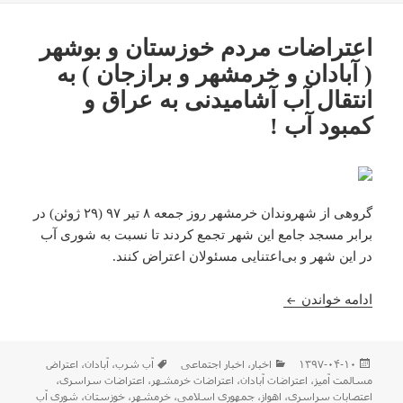
اعتراضات مردم خوزستان و بوشهر
( آبادان و خرمشهر و برازجان ) به
انتقال آب آشامیدنی به عراق و
کمبود آب !
گروهی از شهروندان خرمشهر روز جمعه ۸ تیر ۹۷ (۲۹ ژوئن) در
برابر مسجد جامع این شهر تجمع کردند تا نسبت به شوری آب
در این شهر و بی‌اعتنایی مسئولان اعتراض کنند.
اعتراضات مردم خوزستان و بوشهر ( آبادان و خرمشهر و 
ادامه خواندن
ارسال
دسته‌ها
برچسب‌ها
۱۳۹۷-۰۴-۱۰
اخبار
،
اخبار اجتماعی
آب شرب
،
آبادان
،
اعتراض
شده
مسالمت آمیز
،
اعتراضات آبادان
،
اعتراضات خرمشهر
،
اعتراضات سراسری
،
در
اعتصابات سراسری
،
اهواز
،
جمهوری اسلامی
،
خرمشهر
،
خوزستان
،
شوری آب