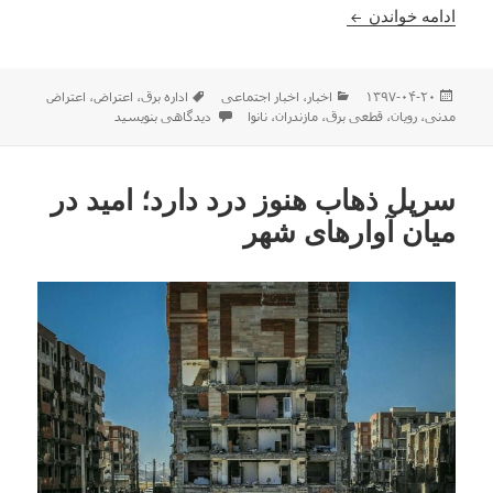
اعتراض مشاغل در شهر های مختلف در پی قطعی های 
ادامه خواندن
ارسال
دسته‌ها
برچسب‌ها
۱۳۹۷-۰۴-۲۰
اخبار
،
اخبار اجتماعی
اداره برق
،
اعتراض
،
اعتراض
شده
برای اعتراض مشاغل در شهر های مختلف
مدنی
،
رویان
،
قطعی برق
،
مازندران
،
نانوا
دیدگاهی بنویسید
در
سرپل ذهاب هنوز درد دارد؛ امید در
میان آوارهای شهر