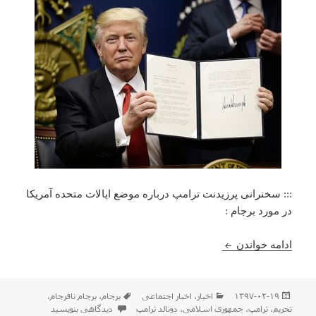
::: سخنرانی پرزیدنت ترامپ درباره موضع ایالات متحده آمریکا
در مورد برجام :
آمریکا از برجام خارج شد !
ادامه خواندن
ارسال
دسته‌ها
برچسب‌ها
۱۳۹۷-۰۲-۱۹
اخبار
،
اخبار اجتماعی
برجام
،
برجام نافرجام
،
شده
برای آمریکا از برجام خارج شد !
تحریم
،
ترامپ
،
جمهوری اسلامی
،
دونالد ترامپ
دیدگاهی بنویسید