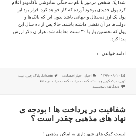
شد! یک شخص مرموز با نام ساختگی ساتوشی ناکاموتو اعلام
کرد پول جدیدی بوجود آورده که کار خواهد کرد. قرار بود این
پول یک ارز دیجیتال و جهانی باشد بدون این که بانک‌ها و
دولت‌ها در آن نقشی داشته باشند. حالا پس از ده سال این
پول که نخستین بار با ۳۰ سنت معامله شد، هزاران دلار ارزش
پیدا کرد.
مقاله و معرفی : کسب درآمد به روش بیت کوین
ادامه خواندن
ارسال
دسته‌ها
برچسب‌ها
۱۳۹۷-۰۸-۱۰
اخبار
،
اخبار اقتصادی
bitcoin
،
بلاک چین
،
بیت
شده
کوین
،
بیت کوین چیست
،
کسب درآمد
،
کسب درآمد در خانه
در
برای مقاله و معرفی : کسب درآمد به روش بیت کوین
دیدگاهی بنویسید
شفافیت در پرداخت ها ! بودجه ی
نهاد های مذهبی چقدر است ؟‌
لیست کمک های شهرداری به اماکن مذهبی !