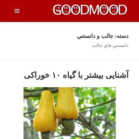
فهرست
چیزای خووب مووب
و
ابزارک‌ها
دسته:
جالب و دانستني
دانستني هاي جالب
آشنایی بیشتر با گیاه ۱۰ خوراکی