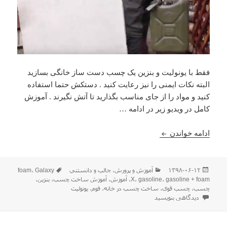
فقط با یونولیت و بنزین یک چسب دست ساز خانگی بسازید
البته نکات ایمنی را نیز رعایت کنید . دستکش حتما استفاده
کنید و مواد را از جای مناسب بگذارید تا آتش نگیرند . آموزش
کامل در ویدیو زیر در ادامه …
آموزش ساخت چسب بسیار قوی تنها فقط با فوم ( یونولی
ادامه خواندن
ارسال
دسته‌ها
برچسب‌ها
۱۳۹۸-۰۶-۱۲
آموزش و پرورش
،
جالب و دانستني
Galaxy
،
foam
شده
gasoline + foam
،
gasoline
،
X
،
آموزش
،
آموزش ساخت چسب
،
بنزین
،
در
چسب
،
چسب قوی
،
ساخت چسب در خانه
،
فوم
،
یونولیت
برای آموزش ساخت چسب بسیار قوی تنها فقط با فوم ( یونولیت ) و بنزین در خانه
دیدگاهی بنویسید