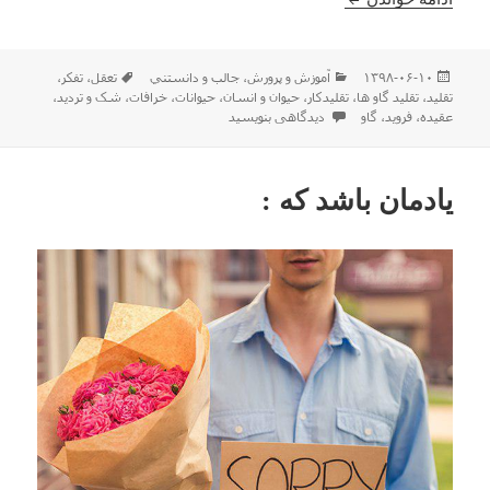
ارسال
دسته‌ها
برچسب‌ها
۱۳۹۸-۰۶-۱۰
آموزش و پرورش
،
جالب و دانستني
تعقل
،
تفکر
،
شده
تقلید
،
تقلید گاو ها
،
تقلیدکار
،
حیوان و انسان
،
حیوانات
،
خرافات
،
شک و تردید
،
در
برای تقلید گاو ها از یکدیگر
عقیده
،
فروید
،
گاو
دیدگاهی بنویسید
یادمان باشد که :