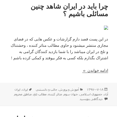
چرا باید در ایران شاهد چنین
مسائلی باشیم ؟‌
در این پست قصد دارم گزارشات و عکس هایی که در فضای
مجازی منتشر میشنود و حاوی مطالب متاثر کننده ، وحشتناک
و تلخ در ایران میباشد را با شما بازدید کنندگان گرامی به
اشتراک بگذارم بلکه کسی به فکر بیوفتد و کمکی کرده باشم !
چرا باید در ایران شاهد چنین مسائلی باشیم ؟‌
ادامه خواندن
ارسال
دسته‌ها
برچسب‌ها
۱۳۹۷-۰۷-۱۸
آموزش و پرورش
،
جالب و دانستني
ایران
،
ایران
شده
آزاد
،
جمهوری اسلامی
،
جهان سوم
،
متاثر کننده
،
مطالب تلخ
،
مناطق محروم
در
برای چرا باید در ایران شاهد چنین مسائلی باشیم ؟‌
دیدگاهی بنویسید