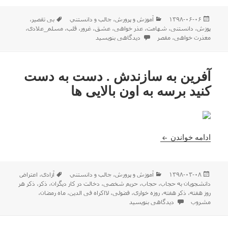
ارسال
دسته‌ها
برچسب‌ها
۱۳۹۸-۰۶-۰۶
آموزش و پرورش
،
جالب و دانستني
بی تقصیر
،
شده
پوزش
،
دانستنی
،
شهامت
،
عذر خواهی
،
عشق
،
غرور
،
قلب
،
مسلم_علادی
،
در
برای یادمان باشد که :
معذرت خواهی
،
مقصر
دیدگاهی بنویسید
آفرین به سازندش . دست به دست
کنید برسه به اون بالایی ها
آفرین به سازندش . دست به دست کنید برسه به اون بال
ادامه خواندن
ارسال
دسته‌ها
برچسب‌ها
۱۳۹۸-۰۳-۰۸
آموزش و پرورش
،
جالب و دانستني
آزادی
،
اعتراض
شده
دانشجویان به حجاب
،
حجاب
،
حریم شخصی
،
دخالت در کار دیگران
،
ذکر
،
ذکر هر
در
روز هفته
،
ذکر هفته
،
روزه خواری
،
فضولی
،
لااکراه فی الدین
،
ماه رمضان
،
برای آفرین به سازندش . دست به دست کنید برسه به اون بالایی ها
مشروب
دیدگاهی بنویسید