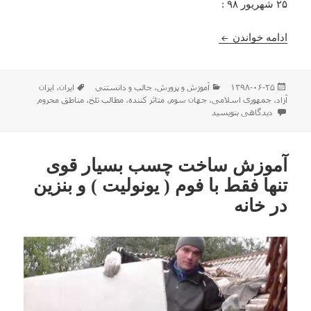
۲۵ شهریور ۹۸ :
چرا باید در ایران شاهد چنین مسائلی باشیم ؟‌ (۲)
ادامه خواندن
ارسال
دسته‌ها
برچسب‌ها
۱۳۹۸-۰۶-۲۵
آموزش و پرورش
،
جالب و دانستني
ایران
،
ایران
شده
آزاد
،
جمهوری اسلامی
،
جهان سوم
،
متاثر کننده
،
مطالب تلخ
،
مناطق محروم
در
برای چرا باید در ایران شاهد چنین مسائلی باشیم ؟‌ (۲)
دیدگاهی بنویسید
آموزش ساخت چسب بسیار قوی
تنها فقط با فوم ( یونولیت ) و بنزین
در خانه