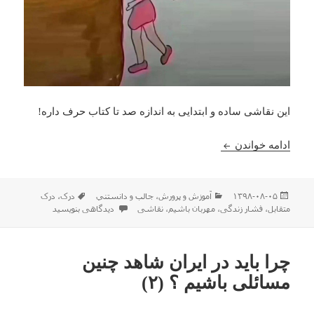
این نقاشی ساده و ابتدایی به اندازه صد تا کتاب حرف داره!
درک متقابل یکدیگر
ادامه خواندن
ارسال
دسته‌ها
برچسب‌ها
۱۳۹۸-۰۸-۰۵
آموزش و پرورش
،
جالب و دانستني
درک
،
درک
شده
برای درک متقابل یکدیگر
متقابل
،
فشار زندگی
،
مهربان باشیم
،
نقاشی
دیدگاهی بنویسید
در
چرا باید در ایران شاهد چنین
مسائلی باشیم ؟‌ (۲)