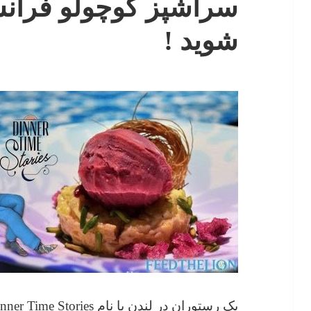
سرآشپز کوچولو فران
شوید !