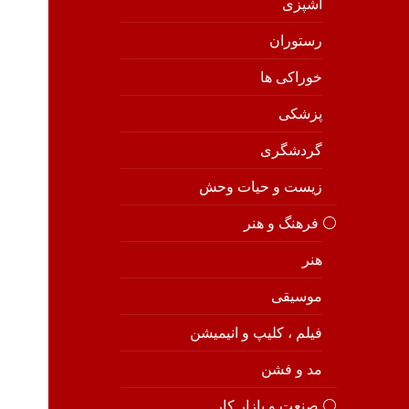
آشپزی
رستوران
خوراکی ها
پزشکی
گردشگری
زیست و حیات وحش
⚪️ فرهنگ و هنر
هنر
موسیقی
فیلم ، کلیپ و انیمیشن
مد و فشن
⚪️ صنعت و بازار کار