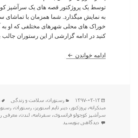
توسط یک پروژکتور قصه های یک سرآشپز کوچ
به نمایش میگذارد. شما همزمان با تماشای س
خوراک های محلی شهرهای مختلفی که او به آ
کنید در ادامه گزارشی از این رستوران جالب ب
در رستوران Dinner Time Stories با یک سرآشپز کوچولو فرانسوی هم سفر شوید !
ادامه خواندن
ارسال
دسته‌ها
ب
۱۳۹۷-۰۳-۱۳
رستوران
،
سلامت و زندگی
s
شده
مبتکرانه
،
پروژکتور
،
دینر تایم استوریز
،
رستوران
،
رستورا
در
سرآشپز کوچولو فرانسوی
،
سفرنامه
،
لندن
،
معرفی ر
برای در رستوران Dinner Time Stories با یک سرآشپز کوچولو فرانسوی هم سفر شوید !
دیدگاهی بنویسید