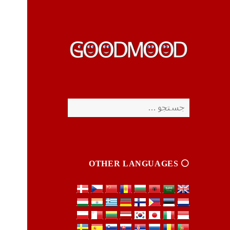
چیزای خووب مووب
چیزای خووب مووب
جستجو
برای:
⚪️ OTHER LANGUAGES