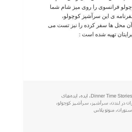
ولو فرانسوی را روی میز شام شما
فرنامه ی این سرآشپز کوچولو،
ن محل ها سفر کرده را نیز تست می
رایتان تهیه شده است :
رچسب‌ها
Dinner Time Storie
،
ایده
،
ایده‌های
ن در لندن
،
سرآشپز
،
سرآشپز کوچولو
،
ستوران
،
منوتو پلاس