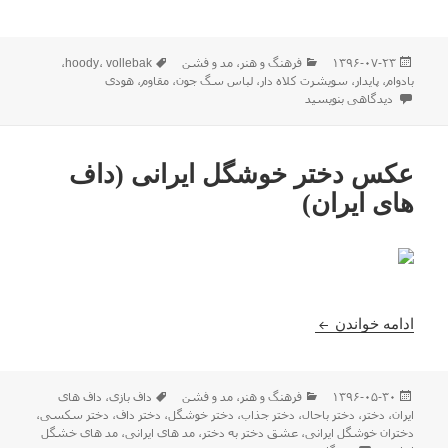
ارسال
دسته‌ها
برچسب‌ها
۱۳۹۶-۰۷-۲۳
فرهنگ و هنر
،
مد و فشن
vollebak
،
hoody
،
شده
بادوام
،
پایدار
،
سویشرت کلاه دار
،
لباس سگ جون
،
مقاوم
،
هودی
در
برای با یک لباس سگ جون آشنا شوید !!
دیدگاهی بنویسید
عکس دختر خوشگل ایرانی (داف
های ایران)
عکس دختر خوشگل ایرانی (داف های ایران)
ادامه خواندن
ارسال
دسته‌ها
برچسب‌ها
۱۳۹۶-۰۵-۳۰
فرهنگ و هنر
،
مد و فشن
داف بازی
،
داف های
شده
ایران
،
دختر
،
دختر باحال
،
دختر جذاب
،
دختر خوشگل
،
دختر داف
،
دختر سکسی
،
در
دختران خوشگل ایرانی
،
عشق دختر به دختر
،
مد های ایرانی
،
مد های خشگل