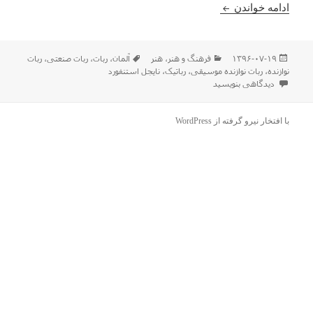
ربات های نوازنده هم آمدند
ادامه خواندن
ارسال
دسته‌ها
برچسب‌ها
۱۳۹۶-۰۷-۱۹
فرهنگ و هنر
،
هنر
آلمان
،
ربات
،
ربات صنعتی
،
ربات
شده
نوازنده
،
ربات نوازنده موسیقی
،
رباتیک
،
نایجل استنفورد
در
برای ربات های نوازنده هم آمدند
دیدگاهی بنویسید
با افتخار نیرو گرفته از WordPress