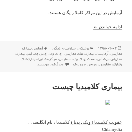
آزمایش در این مراکز کاملا رایگان هستند.
اطلاعات خلاصه در مورد مراکز و نحوه ی دادن آزمایش 
ادامه خواندن
ارسال
دسته‌ها
برچسب‌ها
۱۳۹۸-۰۴-۰۳
پزشکی
،
سلامت و زندگی
آزمایش بیماری
شده
مقاربتی
،
آزمایشات بیماری های مقاربتی
،
اچ ای وی
،
اچ پی وی
،
ایدز
،
بیماری
در
مقاربتی
،
پزشکی
،
تست اچ ای وی
،
سفلیس
،
مراکز مشاوره بیماری‌های
برای اطلاعات خلاصه در مورد مراکز و نحوه ی 
رفتاری
،
مقاربتی
،
ویروس اچ پی وی
دیدگاهی بنویسید
بیماری کلامیدیا چیست
عفونت کلامیدیا ( ویکی پدیا )
کلامیدیا ، نام انگلیسی :
Chlamydia