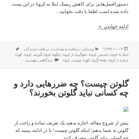
دستورالعمل‌هایی برای کاهش ریسک ابتلا به کرونا در این پست
داده شده است لطفا با دقت بخوانید .
دستورالعمل‌هایی برای کاهش ریسک ابتلا به کرونا
ادامه خواندن
ارسال
دسته‌ها
برچسب‌ها
۱۳۹۹-۱۰-۰۲
پزشکی
،
سلامت و بهداشت
،
سلامت و زندگی
شده
ابتلا به کرونا
،
پاندمی کرونا
،
جلوگیری از کرونا
،
چگونه کرونا نگیریم
،
کرونا
،
کورنا
،
در
برای دستورالعمل‌هایی برای کاهش ری
مبارزه با کرونا
،
همه گیری کورنا
،
ویروس کرونا
دیدگاهی بنویسید
گلوتن چیست؟ چه ضررهایی دارد و
چه کسانی نباید گلوتن بخورند؟
پیش از شروع مقاله، اجازه بدهید یک تعریف ساده و راحت از
گلوتن به شما بدهم؛ اینکه گلوتن چیست؛ تا در ادامه ببینید که
چه کسانی نباید گلوتن مصرف کنند.