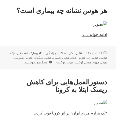
هر هوس نشانه چه بیماری است؟
هر هوس نشانه چه بیماری است؟
ادامه خواندن
ارسال
دسته‌ها
برچسب‌ها
۱۴۰۰-۱۱-۱۶
پزشکی
،
سلامت و زندگی
بیماری
،
نشانه بیماری
،
شده
هوس
،
هوس آب
،
هوس چای
،
هوس چیپس
،
هوس شکلات
،
هوس شیرینی
،
در
برای هر هوس نشانه چه بیماری است؟
هوس قهوه
،
هوس گوشت
،
هوس نوشابه
دیدگاهی بنویسید
دستورالعمل‌هایی برای کاهش
ریسک ابتلا به کرونا
“یک هزارم مردم ایران” بر اثر کرونا فوت کردند!