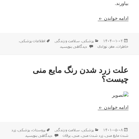
بیاورند.
چرا دوران نوزادیمون یادمون نیست ؟
ادامه خواندن
ارسال
دسته‌ها
برچسب‌ها
۱۴۰۴-۰۱-۰۲
پزشکی
،
سلامت و زندگی
اطلاعات پزشکی
،
شده
برای چرا دوران نوزادیمون یادمون نیست ؟
خاطرات
،
مغز
،
نوزادی
دیدگاهی بنویسید
در
علت زرد شدن رنگ مایع منی
چیست؟
علت زرد شدن رنگ مایع منی چیست؟
ادامه خواندن
ارسال
دسته‌ها
برچسب‌ها
۱۴۰۱-۰۵-۰۸
پزشکی
،
سلامت و زندگی
پروستات
،
پزشکی
،
زرد
شده
برای علت زرد شدن رنگ مایع منی 
شدن مایع منی
،
زرد شدن منی
،
منی
،
یرقان
دیدگاهی بنویسید