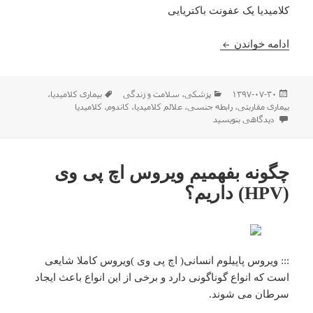
کلامیدیا یک عفونت باکتریایی
بیماری کلامیدیا چیست
ادامه خواندن
ارسال
دسته‌ها
برچسب‌ها
۱۳۹۷-۰۷-۳۰
پزشکی
،
سلامت و زندگی
بیماری کلامیدیا
،
شده
بیماری مقاربتی
،
رابطه جنسی
،
علائم کلامیدیا
،
کاندوم
،
کلامیدیا
در
برای بیماری کلامیدیا چیست
دیدگاهی بنویسید
چگونه بفهمیم ویروس اچ پی وی
(HPV) داریم؟
::: ویروس پاپیلوم انسانی( اچ پی وی )ویروس کاملا شایعی
است که انواع گوناگونی دارد و برخی از این انواع باعث ایجاد
سرطان می شوند.