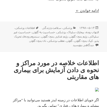
گلوتن چیست؟ چه ضررهایی دارد و چه کسانی نباید گلو
ادامه خواندن
ارسال
دسته‌ها
برچسب‌ها
۱۳۹۸-۰۵-۱۴
پزشکی
،
سلامت و زندگی
اطلاعات پزشکی
،
شده
التهاب روده
،
بیماری سلیاک
،
پزشکی
،
حساسیت به گلوتن
،
حساسیت غیر
در
سلیاکی
،
رژیم بدون گلوتن
،
رژیم غذایی بدون گلوتن
،
سندروم روده‌ی تحریک
پذیر
،
کیک بدون گلوتن
،
گلوتن
،
مطلب پزشکی
،
نان بدون گلوتن
برای گلوتن چیست؟ چه ضررهایی دارد و چه کسانی نباید گلوتن بخورند؟
دیدگاهی بنویسید
اطلاعات خلاصه در مورد مراکز و
نحوه ی دادن آزمایش برای بیماری
های مقاربتی
اگر جویای اطلاعات در زمینه ایدز هستید می‌توانید با “مراکز
مشاوره بیماری‌های رفتاری” تماس بگیرید.