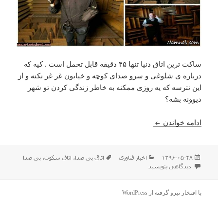
ساکت ترین اتاق دنیا تنها ۴۵ دقیقه قابل تحمل است . کیه که
درباره ی شلوغی و سرو صدای کوچه و خیابون غر غر نکنه و از
این نترسه که یه روزی ممکنه به خاطر زندگی کردن تو شهر
دیوونه بشه؟
بی صداترین اتاق دنیا آدمو دیوونه می کنه
ادامه خواندن
ارسال
دسته‌ها
برچسب‌ها
۱۳۹۶-۰۵-۲۸
اخبار فناوری
اتاق بی صدا
،
اتاق سکوت
،
بی صدا
شده
برای بی صداترین اتاق دنیا آدمو دیوونه می کنه
دیدگاهی بنویسید
در
با افتخار نیرو گرفته از WordPress