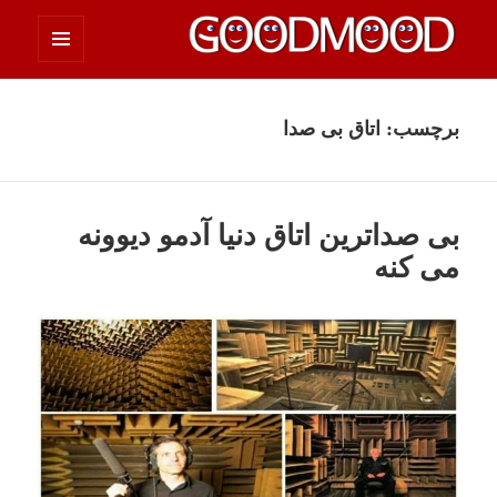
فهرست
چیزای خووب مووب
و
ابزارک‌ها
برچسب:
اتاق بی صدا
بی صداترین اتاق دنیا آدمو دیوونه
می کنه