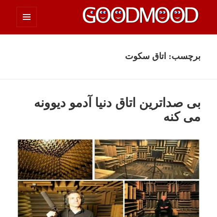
فهرست
چیزای خووب مووب
و
ابزارک‌ها
برچسب:
اتاق سکوت
بی صداترین اتاق دنیا آدمو دیوونه
می کنه