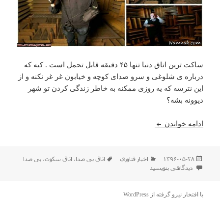
ساکت ترین اتاق دنیا تنها ۴۵ دقیقه قابل تحمل است . کیه که
درباره ی شلوغی و سرو صدای کوچه و خیابون غر غر نکنه و از
این نترسه که یه روزی ممکنه به خاطر زندگی کردن تو شهر
دیوونه بشه؟
بی صداترین اتاق دنیا آدمو دیوونه می کنه
ادامه خواندن
ارسال
دسته‌ها
برچسب‌ها
۱۳۹۶-۰۵-۲۸
اخبار فناوری
اتاق بی صدا
،
اتاق سکوت
،
بی صدا
شده
برای بی صداترین اتاق دنیا آدمو دیوونه می کنه
دیدگاهی بنویسید
در
با افتخار نیرو گرفته از WordPress