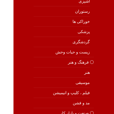
آشپزی
رستوران
خوراکی ها
پزشکی
گردشگری
زیست و حیات وحش
⚪️ فرهنگ و هنر
هنر
موسیقی
فیلم ، کلیپ و انیمیشن
مد و فشن
⚪️ صنعت و بازار کار