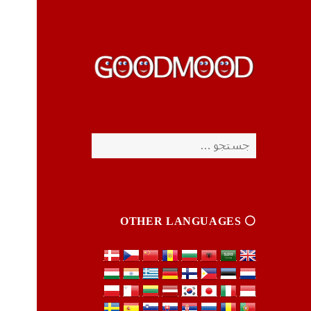
چیزای خووب مووب
چیزای خووب مووب
جستجو
برای:
⚪️ OTHER LANGUAGES