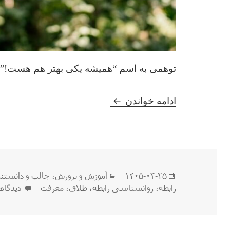
توهمی به اسم “همیشه یکی بهتر هم هست!”
همیشه یکی بهتر هم هست!
ادامه خواندن
ارسال
دسته‌ها
۱۴۰۵-۰۳-۲۵
آموزش و پرورش
،
جالب و دانستن
شده
برای ه
رابطه
،
روانشناسی رابطه
،
طلاق
،
معرفت
دیدگاه
در