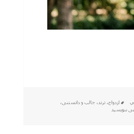
برچسب‌ها
ي
ازدواج
،
ترند
،
جالب و دانستنی
،
میشه یکی بهتر هم هست!
ی بنویسید