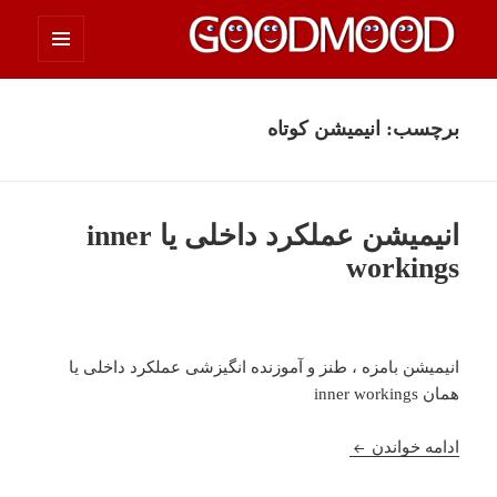
فهرست
چیزای خووب مووب
و
ابزارک‌ها
برچسب:
انیمیشن کوتاه
انیمیشن عملکرد داخلی یا inner
workings
انیمیشن بامزه ، طنز و آموزنده انگیزشی عملکرد داخلی یا
همان inner workings
انیمیشن عملکرد داخلی یا inner workings
ادامه خواندن