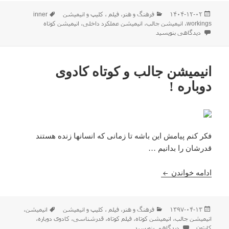
ارسال
دسته‌ها
برچسب‌ها
۱۴۰۴-۱۲-۰۲
فرهنگ و هنر
،
فیلم ، كليپ و انیمیشن
inner
شده
workings
،
انیمیشن جالب
،
انیمیشن عملکرد داخلی
،
انیمیشن کوتاه
در
برای انیمیشن عملکرد داخلی یا inner workings
دیدگاهی بنویسید
انیمیشن جالب و کوتاه کادوی
دوباره !
فکر کنم پیامش این باشه تا زمانی که انسانها زنده هستند
قدرشان را بدانیم …
انیمیشن جالب و کوتاه کادوی دوباره !
ادامه خواندن
ارسال
دسته‌ها
برچسب‌ها
۱۳۹۷-۰۴-۱۳
فرهنگ و هنر
،
فیلم ، كليپ و انیمیشن
انیمیشن
،
شده
انیمیشن جالب
،
انیمیشن کوتاه
،
فیلم کوتاه
،
قدرشناسی
،
کادوی دوباره
،
در
برای انیمیشن جالب و کوتاه کادوی دوباره !
کارتون
دیدگاهی بنویسید