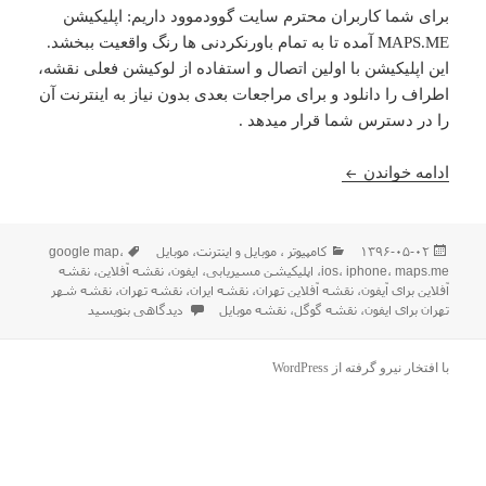
برای شما کاربران محترم سایت گوودموود داریم: اپلیکیشن
MAPS.ME آمده تا به تمام باورنکردنی ها رنگ واقعیت ببخشد.
این اپلیکیشن با اولین اتصال و استفاده از لوکیشن فعلی نقشه،
اطراف را دانلود و برای مراجعات بعدی بدون نیاز به اینترنت آن
را در دسترس شما قرار میدهد .
معرفی اپلیکیشن نقشه آفلاین تهران و شهرهای جهان برای 
ادامه خواندن
ارسال
دسته‌ها
برچسب‌ها
۱۳۹۶-۰۵-۰۲
كامپيوتر ، موبایل و اينترنت
،
موبایل
،
google map
شده
maps.me
،
iphone
،
ios
،
اپلیکیشن مسیریابی
،
ایفون
،
نقشه آفلاین
،
نقشه
در
آفلاین برای آیفون
،
نقشه آفلاین تهران
،
نقشه ایران
،
نقشه تهران
،
نقشه شهر
برای معرفی اپلیکیشن نقشه آفلاین ت
تهران برای ایفون
،
نقشه گوگل
،
نقشه موبایل
دیدگاهی بنویسید
با افتخار نیرو گرفته از WordPress