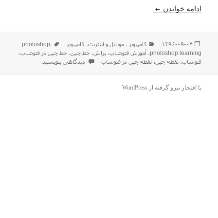
آموزش درست کردن خط چین و نقطه چین در فتوشاپ
ادامه خواندن
ارسال
دسته‌ها
برچسب‌ها
۱۳۹۶-۰۹-۰۴
كامپيوتر ، موبایل و اينترنت
،
کامپیوتر
،
photoshop
شده
photoshop learning
،
آموزش فتوشاپ
،
براش
،
خط چین
،
خط چین در فتوشاب
،
در
برای آموزش درست کردن خط چین و ن
فتوشاپ
،
نقطه چین
،
نقطه چین در فتوشاپ
دیدگاهی بنویسید
با افتخار نیرو گرفته از WordPress