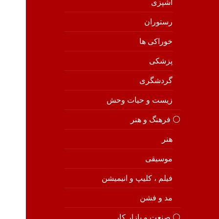
آشپزی
رستوران
خوراکی ها
پزشکی
گردشگری
زیست و حیات وحش
⚪️ فرهنگ و هنر
هنر
موسیقی
فیلم ، کلیپ و انیمیشن
مد و فشن
⚪️ صنعت و بازار کار