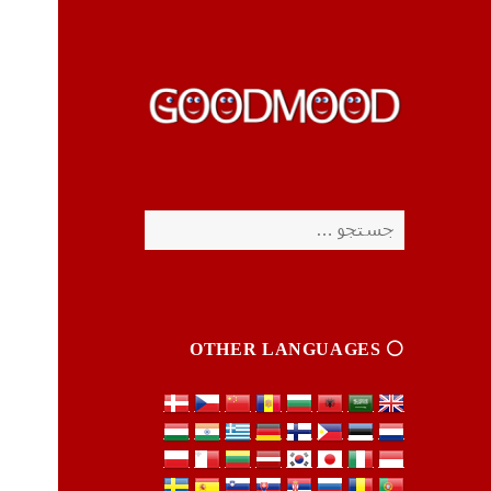
چیزای خووب مووب
چیزای خووب مووب
جستجو
برای:
⚪️ OTHER LANGUAGES