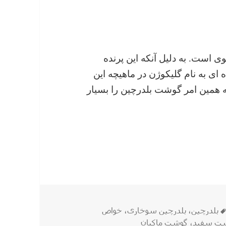
است. به دلیل آنکه این پرنده
ی به نام گلیکوژن در ماهیچه این
که همین امر گوشت بلدرچین را بسیار
بلدرچین
برچسب‌ها
بلدرچین
،
بلدرچین سوخاری
،
خواص
ت سفید
،
گوشت ماکیان