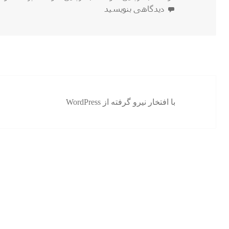
در
برای آشنایی مختصر با خواص گوشت بلدرچین
دیدگاهی بنویسید
با افتخار نیرو گرفته از WordPress