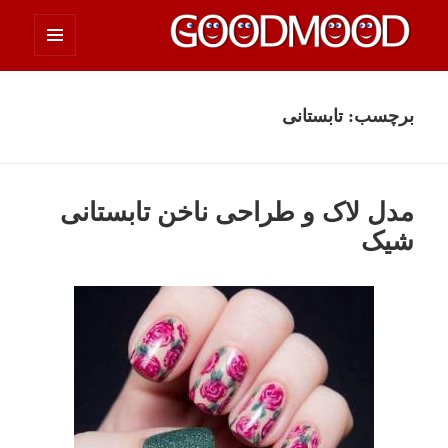
فهرست
چیزای خووب مووب
و
ابزارک‌ها
برچسب:
تابستانی
مدل لاک و طراحی ناخن تابستانی
شیک