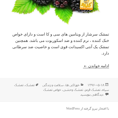
تمشک سرشار از ویتامین های سی و کا است و دارای خواص
خنک کننده ، نرم کننده و ضد اسکوربوت می باشد. همچنین
تمشک یک آنتی اکسیدانت قوی است و خاصیت ضد سرطانی
دارد.
آشنایی با خواص تمشک
ادامه خواندن
ارسال
دسته‌ها
برچسب‌ها
۱۳۹۶-۰۵-۱۸
خوراکی ها
،
سلامت و زندگی
تمشک
،
تمشک
شده
سیاه
،
تمشک قرمز
،
تمشک وحشی
،
خواص تمشک
در
برای آشنایی با خواص تمشک
دیدگاهی بنویسید
با افتخار نیرو گرفته از WordPress