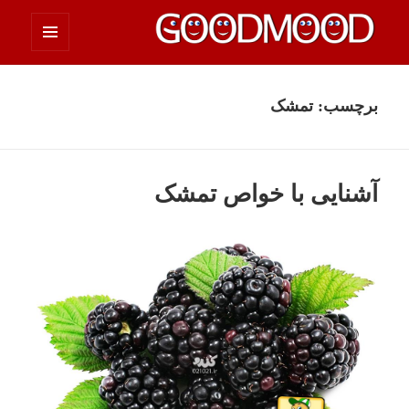
فهرست
چیزای خووب مووب
و
ابزارک‌ها
برچسب:
تمشک
آشنایی با خواص تمشک