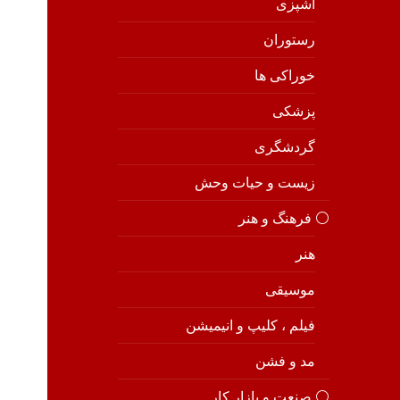
آشپزی
رستوران
خوراکی ها
پزشکی
گردشگری
زیست و حیات وحش
⚪️ فرهنگ و هنر
هنر
موسیقی
فیلم ، کلیپ و انیمیشن
مد و فشن
⚪️ صنعت و بازار کار