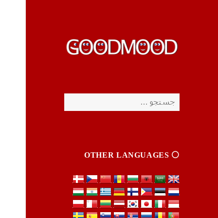
چیزای خووب مووب
چیزای خووب مووب
جستجو
برای:
⚪️ OTHER LANGUAGES