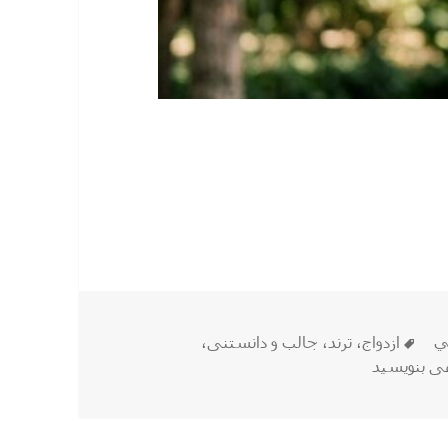
برچسب‌ها
ي
ازدواج
،
ترند
،
جالب و دانستنی
،
میشه یکی بهتر هم هست!
ی بنویسید