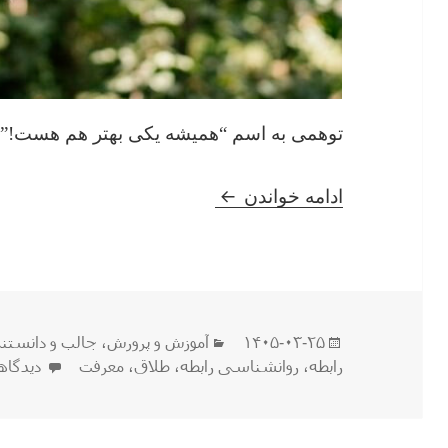
توهمی به اسم “همیشه یکی بهتر هم هست!”
همیشه یکی بهتر هم هست!
ادامه خواندن
ارسال
دسته‌ها
۱۴۰۵-۰۳-۲۵
آموزش و پرورش
،
جالب و دانستن
شده
برای ه
رابطه
،
روانشناسی رابطه
،
طلاق
،
معرفت
دیدگاه
در