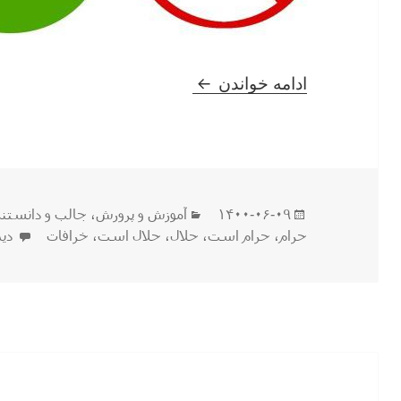
چه چیزایی قبلا حرام بود !!
ادامه خواندن
ارسال
دسته‌ها
۱۴۰۰-۰۶-۰۹
آموزش و پرورش
،
جالب و دانستن
شده
برا
حرام
،
حرام است
،
حلال
،
حلال است
،
خرافات
دید
در