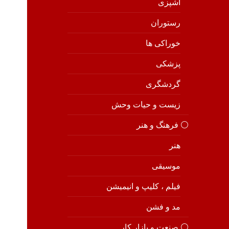
آشپزی
رستوران
خوراکی ها
پزشکی
گردشگری
زیست و حیات وحش
⚪️ فرهنگ و هنر
هنر
موسیقی
فیلم ، کلیپ و انیمیشن
مد و فشن
⚪️ صنعت و بازار کار