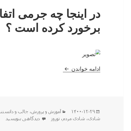
در اینجا چه جرمی اتفا
برخورد کرده است ؟
در اینجا چه جرمی اتفاق افتاده
ادامه خواندن
ارسال
دسته‌ها
۱۴۰۰-۱۲-۲۹
آموزش و پرورش
،
جالب و دانستن
شده
برای در اینجا چه جرم
شادی
،
شادی مردم
،
نوروز
دیدگاهی بنویسید
در