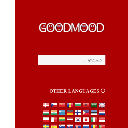
چیزای خووب مووب
چیزای خووب مووب
جستجو
برای:
⚪️ OTHER LANGUAGES