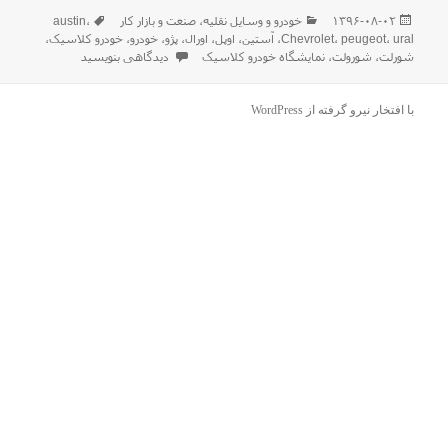
ارسال
دسته‌ها
برچسب‌ها
۱۳۹۶-۰۸-۰۲
خودرو و وسایل نقلیه
،
صنعت و بازار كار
،
austin
شده
ural
،
peugeot
،
Chevrolet
،
آستین
،
اوپل
،
اورال
،
پژو
،
خودرو
،
خودرو کلاسیک
،
در
برای گزارش تصویری اختصاصی از نم
شورلت
،
شورولت
،
نمایشگاه خودرو کلاسیک
دیدگاهی بنویسید
با افتخار نیرو گرفته از WordPress