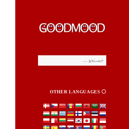
چیزای خووب مووب
چیزای خووب مووب
جستجو
برای:
⚪️ OTHER LANGUAGES