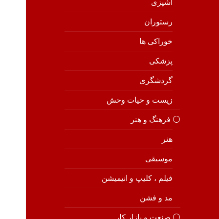
آشپزی
رستوران
خوراکی ها
پزشکی
گردشگری
زیست و حیات وحش
⚪️ فرهنگ و هنر
هنر
موسیقی
فیلم ، کلیپ و انیمیشن
مد و فشن
⚪️ صنعت و بازار کار