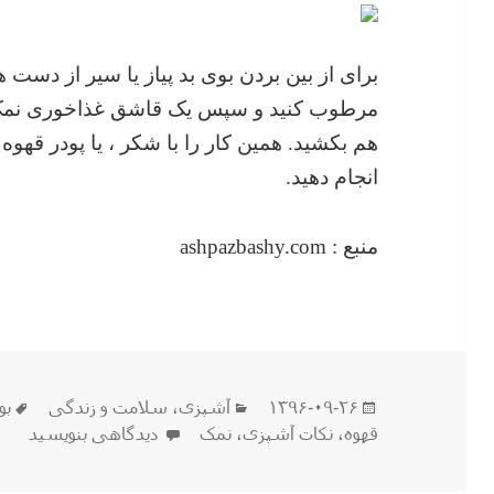
برای از بین بردن بوی بد پیاز یا سیر از دست ه
مرطوب کنید و سپس یک قاشق غذاخوری نمک را
هم بکشید. همین کار را با شکر ، یا پودر قهوه 
انجام دهید.
منبع : ashpazbashy.com
ارسال
دسته‌ها
بر
۱۳۹۶-۰۹-۲۶
آشپزی
،
سلامت و زندگی
بو
شده
برای دستم بوی پیاز یا 
قهوه
،
نکات آشپزی
،
نمک
دیدگاهی بنویسید
در