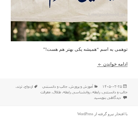
توهمی به اسم “همیشه یکی بهتر هم هست!”
همیشه یکی بهتر هم هست!
ادامه خواندن
ارسال
دسته‌ها
برچسب‌ها
۱۴۰۵-۰۳-۲۵
آموزش و پرورش
،
جالب و دانستني
ازدواج
،
ترند
،
شده
جالب و دانستنی
،
رابطه
،
روانشناسی رابطه
،
طلاق
،
معرفت
در
برای همیشه یکی بهتر هم هست!
دیدگاهی بنویسید
با افتخار نیرو گرفته از WordPress