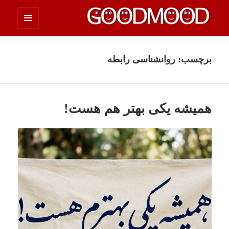
فهرست
چیزای خووب مووب
و
ابزارک‌ها
برچسب:
روانشناسی رابطه
همیشه یکی بهتر هم هست!