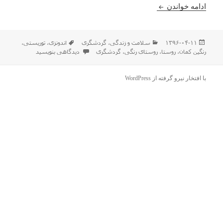
روستای رنگین کمانی در اندونزی
ادامه خواندن
ارسال
دسته‌ها
برچسب‌ها
۱۳۹۶-۰۴-۱۱
سلامت و زندگی
،
گردشگری
اندونزی
،
توریستی
،
شده
برای روستای رنگین کمانی در اندون
رنگین کمان
،
روستا
،
روستای رنگی
،
گردشگری
دیدگاهی بنویسید
در
با افتخار نیرو گرفته از WordPress