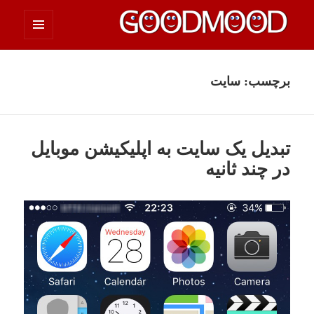
فهرست
چیزای خووب مووب
و
ابزارک‌ها
برچسب:
سایت
تبدیل یک سایت به اپلیکیشن موبایل
در چند ثانیه