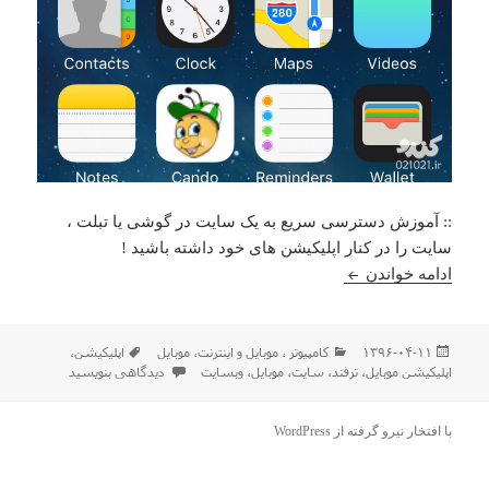
:: آموزش دسترسی سریع به یک سایت در گوشی یا تبلت ،
سایت را در کنار اپلیکیشن های خود داشته باشید !
تبدیل یک سایت به اپلیکیشن موبایل در چند ثانیه
ادامه خواندن
ارسال
دسته‌ها
برچسب‌ها
۱۳۹۶-۰۴-۱۱
كامپيوتر ، موبایل و اينترنت
،
موبایل
اپلیکیشن
،
شده
برای تبدیل یک سایت به اپلیکیشن 
اپلیکیشن موبایل
،
ترفند
،
سایت
،
موبایل
،
وبسایت
دیدگاهی بنویسید
در
با افتخار نیرو گرفته از WordPress