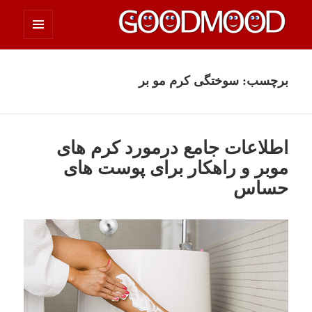
فهرست
چیزای خووب مووب
و
ابزارک‌ها
برچسب:
سوختگی کرم مو بر
اطلاعات جامع درمورد کرم های
موبر و راهکار برای پوست های
حساس