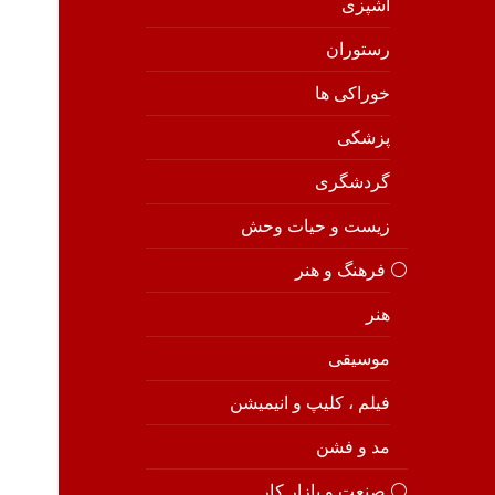
آشپزی
رستوران
خوراکی ها
پزشکی
گردشگری
زیست و حیات وحش
⚪️ فرهنگ و هنر
هنر
موسیقی
فیلم ، کلیپ و انیمیشن
مد و فشن
⚪️ صنعت و بازار کار