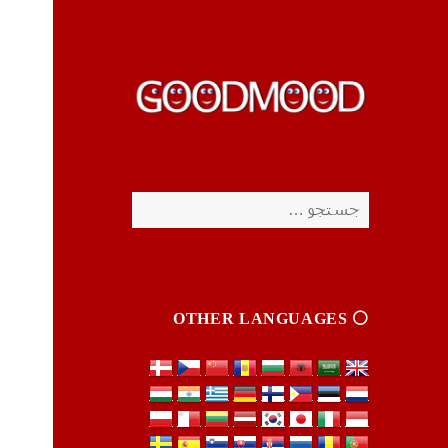
چیزای خووب مووب
چیزای خووب مووب
جستجو
برای:
⚪️ OTHER LANGUAGES