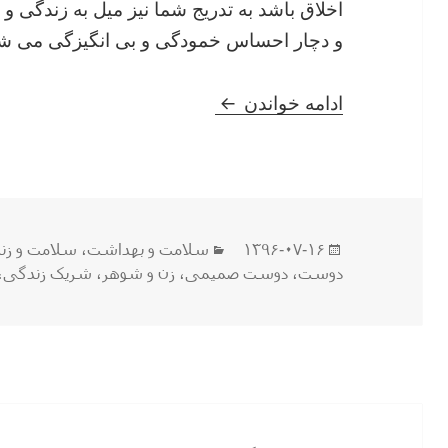
اخلاق باشد به تدریج شما نیز میل به زندگی 
و دچار احساس خمودگی و بی انگیزگی می شو
با افسردگی دوست و یا شریک ز
ادامه خواندن
ارسال
دسته‌ها
۱۳۹۶-۰۷-۱۶
سلامت و بهداشت
،
سلامت و زن
شده
دوست
،
دوست صمیمی
،
زن و شوهر
،
شریک زندگی
،
در