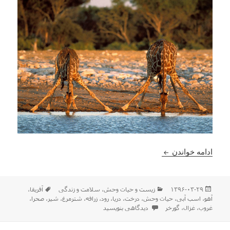
عکسهای دیدنی از حیات وحش آفریقا
ادامه خواندن
ارسال
دسته‌ها
برچسب‌ها
۱۳۹۶-۰۳-۲۹
زیست و حیات وحش
،
سلامت و زندگی
آفریقا
،
شده
آهو
،
اسب آبی
،
حیات وحش
،
درخت
،
دریا
،
رود
،
زرافه
،
شترمرغ
،
شیر
،
صحرا
،
در
برای عکسهای دیدنی از حیات وحش آفریقا
غروب
،
غزال
،
گورخر
دیدگاهی بنویسید