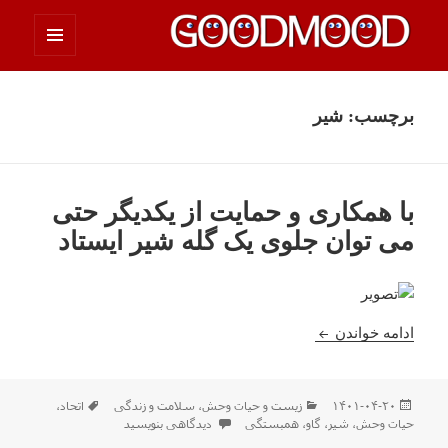
فهرست
چیزای خووب مووب
و
ابزارک‌ها
برچسب:
شیر
با همکاری و حمایت از یکدیگر حتى
مى توان جلوى یک گله شیر ایستاد
با همکاری و حمایت از یکدیگر حتى مى توان جلوى یک گ
ادامه خواندن
ارسال
دسته‌ها
برچسب‌ها
۱۴۰۱-۰۴-۲۰
زیست و حیات وحش
،
سلامت و زندگی
اتحاد
،
شده
برای با همکاری و حمایت از یکدیگر حتى مى ت
حیات وحش
،
شیر
،
گاو
،
همبستگی
دیدگاهی بنویسید
در