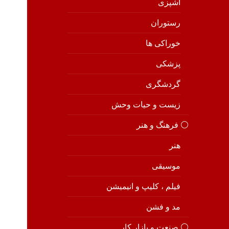
آشپزی
رستوران
خوراکی ها
پزشکی
گردشگری
زیست و حیات وحش
⚪️ فرهنگ و هنر
هنر
موسیقی
فیلم ، کلیپ و انیمیشن
مد و فشن
⚪️ صنعت و بازار کار