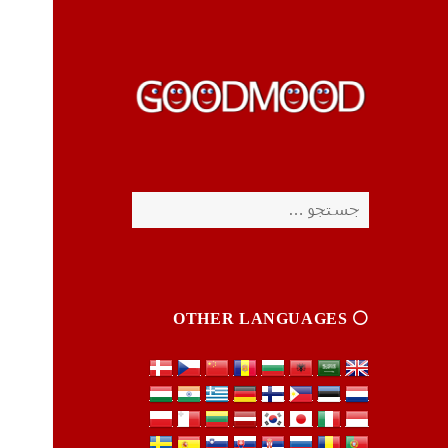
چیزای خووب مووب
چیزای خووب مووب
جستجو
برای:
⚪️ OTHER LANGUAGES