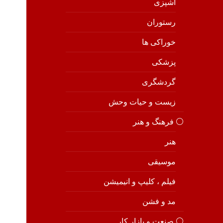
آشپزی
رستوران
خوراکی ها
پزشکی
گردشگری
زیست و حیات وحش
⚪️ فرهنگ و هنر
هنر
موسیقی
فیلم ، کلیپ و انیمیشن
مد و فشن
⚪️ صنعت و بازار کار