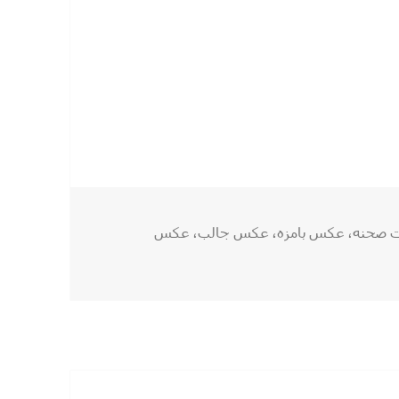
گرامی !
 صحنه
،
عکس بامزه
،
عکس جالب
،
عکس
امی !