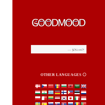
چیزای خووب مووب
چیزای خووب مووب
جستجو
برای:
⚪️ OTHER LANGUAGES