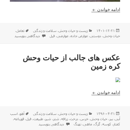
تعامل زیبا بین انسان و حیوان
ادامه خواندن
ارسال
دسته‌ها
برچسب‌ها
۱۴۰۱-۱۲-۲۱
زیست و حیات وحش
،
سلامت و زندگی
تعامل
،
شده
برای تعامل زیبا بین انسان و ح
حیات وحش
،
دوستی
،
عوارض جاده
،
عوارضی
،
فیل
دیدگاهی بنویسید
در
عکس های جالب از حیات وحش
کره زمین
عکس های جالب از حیات وحش کره زمین
ادامه خواندن
ارسال
دسته‌ها
برچسب‌ها
۱۳۹۶-۰۴-۳۱
زیست و حیات وحش
،
سلامت و زندگی
آهو
،
اسب
شده
آبی
،
ببر
،
حیات وحش
،
خرس
،
درخت
،
زرافه
،
شتر
،
شیر
،
طبیعت
،
فیل
،
قورباغه
،
در
برای عکس های جالب از حیات وحش کره زمین
کفتار
،
کوسه
،
گرگ
،
ماهی
،
نهنگ
دیدگاهی بنویسید