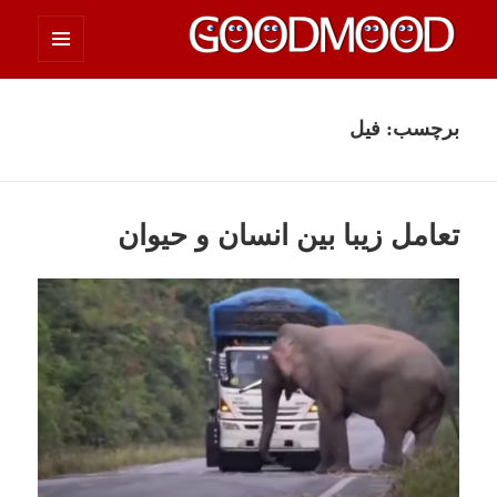
فهرست
چیزای خووب مووب
و
ابزارک‌ها
برچسب:
فیل
تعامل زیبا بین انسان و حیوان