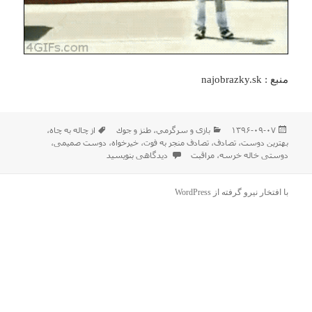
منبع : najobrazky.sk
ارسال
دسته‌ها
برچسب‌ها
۱۳۹۶-۰۹-۰۷
بازی و سرگرمي
،
طنز و جوك
از چاله به چاه
،
شده
بهترین دوست
،
تصادف
،
تصادف منجر به فوت
،
خیرخواه
،
دوست صمیمی
،
در
برای بعضی ها هم هستند که اینطوری از آدم مراقب
دوستی خاله خرسه
،
مراقبت
دیدگاهی بنویسید
با افتخار نیرو گرفته از WordPress