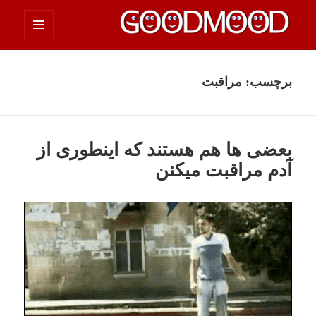
فهرست
چیزای خووب مووب
و
ابزارک‌ها
برچسب:
مراقبت
بعضی ها هم هستند که اینطوری از
آدم مراقبت میکنن