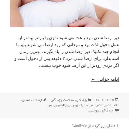
دیر ارضا شدن مرد باعث می شود تا زن یا پارتنر بیشتر از
عمل دخول لذت برد و مردانی که زود ارضا می شوند باید با
انجام چند تکنیک دیر ارضا شدن را یاد بگیرند. بهترین زمان
استاندارد برای ارضا شدن مرد ۳ دقیقه پس از دخول است و
اگر مردی زودتر از این ارضا شود خوب نیست.
چند روش برای دیر ارضا شدن مرد – چگونه دیر ارضا ش
ادامه خواندن
ارسال
دسته‌ها
برچسب‌ها
۱۳۹۶-۰۳-۲۵
پزشکی
،
سلامت و زندگی
ارضای جنسی
،
شده
اطلاعات پزشکی
،
انزال
،
انزال زودرس
،
زناشویی
،
مرد
در
برای چند روش برای دیر ارضا شدن مرد – چگونه دیر ارضا شویم؟ – راه های درمان ان
دیدگاهی بنویسید
با افتخار نیرو گرفته از WordPress