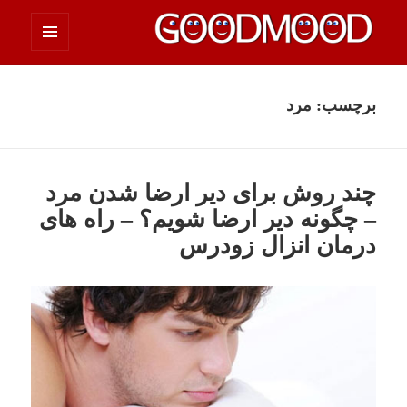
فهرست
چیزای خووب مووب
و
ابزارک‌ها
برچسب:
مرد
چند روش برای دیر ارضا شدن مرد
– چگونه دیر ارضا شویم؟ – راه های
درمان انزال زودرس