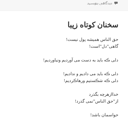
در
برای همیشه یکی بهتر هم هست!
دیدگاهی بنویسید
سخنان کوتاه زیبا
حق الناس همیشه پول نیست!
گاهی”دل”است!
دلی ڪه باید به دست می آوردیم ونیاوردیم!
دلی ڪه باید می دادیم و ندادیم!
دلی ڪه شڪستیم ورهاڪردیم!
خداازهرچه بگذرد
از”حق الناس”نمی گذرد!
حواسمان باشد!