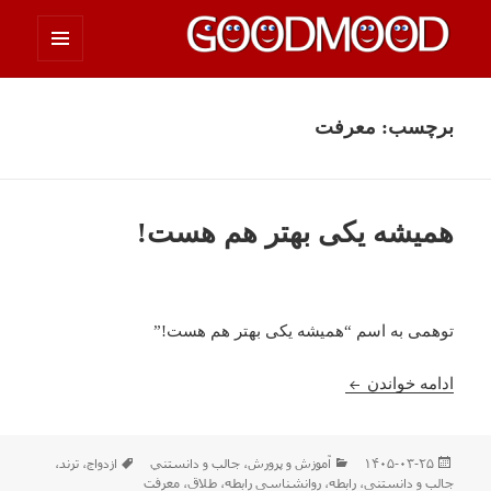
فهرست
چیزای خووب مووب
و
ابزارک‌ها
برچسب:
معرفت
همیشه یکی بهتر هم هست!
توهمی به اسم “همیشه یکی بهتر هم هست!”
همیشه یکی بهتر هم هست!
ادامه خواندن
ارسال
دسته‌ها
برچسب‌ها
۱۴۰۵-۰۳-۲۵
آموزش و پرورش
،
جالب و دانستني
ازدواج
،
ترند
،
شده
جالب و دانستنی
،
رابطه
،
روانشناسی رابطه
،
طلاق
،
معرفت