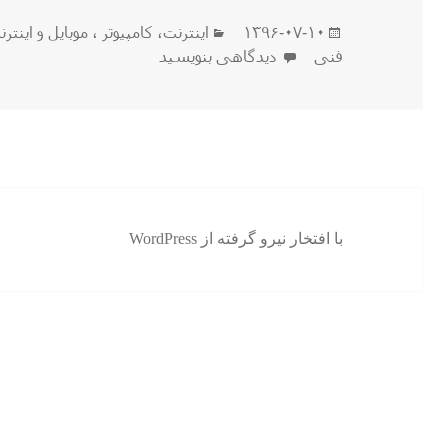
ارسال
دسته‌ها
۱۳۹۶-۰۷-۱۰
اينترنت
،
كامپيوتر ، موبایل و اينتر
شده
برای سایت آموزش مجازی مهارت های فنی stephelp
فنی
دیدگاهی بنویسید
در
با افتخار نیرو گرفته از WordPress