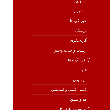
آشپزی
رستوران
خوراکی ها
پزشکی
گردشگری
زیست و حیات وحش
⚪️ فرهنگ و هنر
هنر
موسیقی
فیلم ، کلیپ و انیمیشن
مد و فشن
⚪️ صنعت و بازار کار