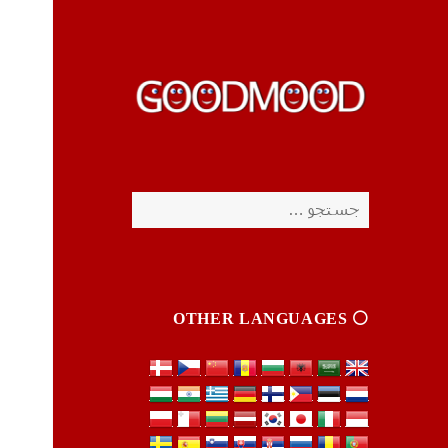
چیزای خووب مووب
چیزای خووب مووب
جستجو
برای:
⚪️ OTHER LANGUAGES