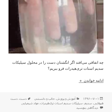
چه اتفاقی می‌افتد اگر انگشتان دست را در محلول سیلیکات
سدیم استات تری‌هیدرات فرو ببریم؟
دست هیولایی با مواد شیمیایی
ادامه خواندن
ارسال
دسته‌ها
برچسب‌ها
۱۳۹۶-۰۷-۰۱
آموزش و پرورش
،
جالب و دانستني
دست
،
دست
شده
هیولایی
،
سدیم
،
سیلیکات سدیم استات تری‌هیدرات
،
مواد شیمیایی
در
برای دست هیولایی با مواد شیمیایی
دیدگاهی بنویسید